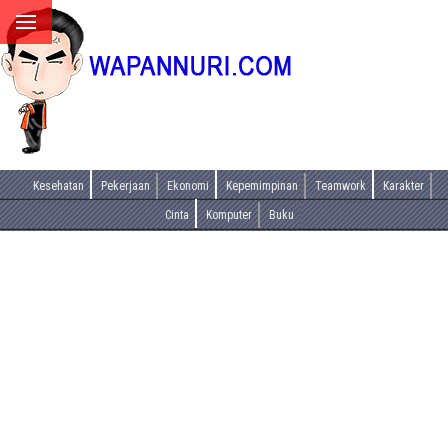
Kesehatan
Pekerjaan
Ekonomi
Kepemimpinan
Teamwork
Karakter
Cinta
Komputer
Buku