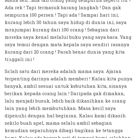
Mana seh....ada tah orang yang sempurna seperti itu ?
Ada rek ! Tapi termasuk barang langkah ! Dan gak
sempurna 100 persen ! Tapi ada ! Sampai hari ini,
kurang lebih 30 tahun saya hidup di dunia ini, saya
menjumpai kurang dari 100 orang ! Sebagian dari
mereka saya kenal melalui buku yang saya baca. Yang
saya temui dengan mata kepala saya sendiri rasanya
kurang dari 20 orang ! Parah benar dunia yang kita
tinggali ini !
Salah satu dari mereka adalah mama saya. Ajaran
terpenting darinya adalah memberi ! Kalau kita punya
banyak, ambil sesuai untuk kebutuhan kita, sisanya
berikan kepada orang lain ! Daripada gak dimakan,
lalu menjadi busuk, lebih baik dikasihkan ke orang
lain yang lebih membutuhkan. Masa kecil saya
dipenuhi dengan hal beginian. Kalau kami dikasih
sekilo buah apel, mama selalu ambil sebagian
kemudian separuhnya dibagi-bagikan ke tetangga
kami. Kalau ada banyak roti di tempat kami, silahkan