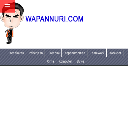
Kesehatan
Pekerjaan
Ekonomi
Kepemimpinan
Teamwork
Karakter
Cinta
Komputer
Buku