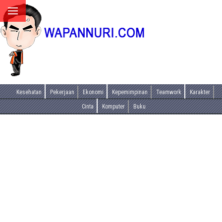
Kesehatan
Pekerjaan
Ekonomi
Kepemimpinan
Teamwork
Karakter
Cinta
Komputer
Buku