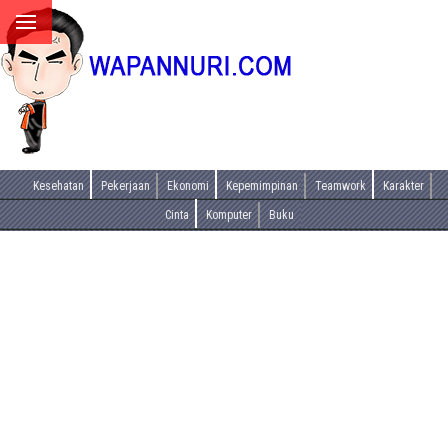
Kesehatan
Pekerjaan
Ekonomi
Kepemimpinan
Teamwork
Karakter
Cinta
Komputer
Buku