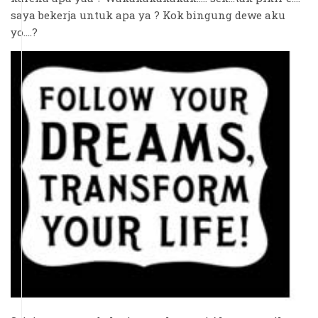
saya bekerja untuk apa ya ? Kok bingung dewe aku
yo....?