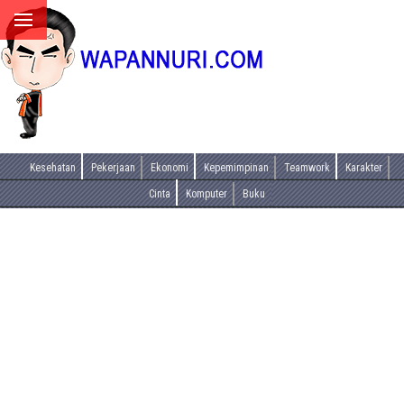
Kesehatan
Pekerjaan
Ekonomi
Kepemimpinan
Teamwork
Karakter
Cinta
Komputer
Buku