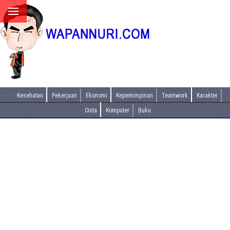
Kesehatan
Pekerjaan
Ekonomi
Kepemimpinan
Teamwork
Karakter
Cinta
Komputer
Buku